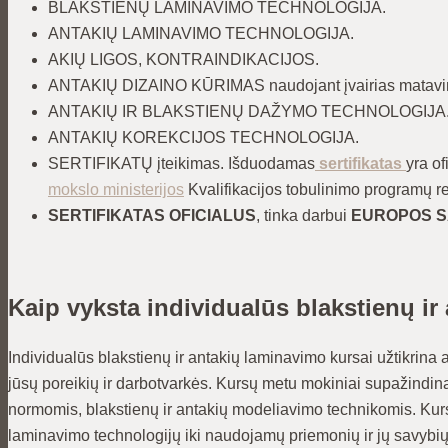
BLAKSTIENŲ LAMINAVIMO TECHNOLOGIJA.
ANTAKIŲ LAMINAVIMO TECHNOLOGIJA.
AKIŲ LIGOS, KONTRAINDIKACIJOS.
ANTAKIŲ DIZAINO KŪRIMAS naudojant įvairias matavim
ANTAKIŲ IR BLAKSTIENŲ DAŽYMO TECHNOLOGIJA
ANTAKIŲ KOREKCIJOS TECHNOLOGIJA.
SERTIFIKATŲ įteikimas. Išduodamas
sertifikatas
yra o
mokslo ministerijos
Kvalifikacijos tobulinimo programų 
SERTIFIKATAS OFICIALUS
, tinka darbui
EUROPOS S
Kaip vyksta individualūs blakstienų ir
Individualūs blakstienų ir antakių laminavimo kursai užtikrina
jūsų poreikių ir darbotvarkės. Kursų metu mokiniai supažindin
normomis, blakstienų ir antakių modeliavimo technikomis. Kurs
laminavimo technologijų iki naudojamų priemonių ir jų savybių.