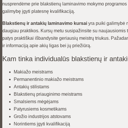
nusprendėme prie blakstienų laminavimo mokymo programos prid
galimybę įgyti platesnę kvalifikaciją.
Blakstienų ir antakių laminavimo kursai
yra puiki galimybė m
daugiau praktikos. Kursų metu susipažinsite su naujausiomis 
patys praktiškai išbandysite geriausių meistrų triukus. Pažadame
ir informaciją apie akių ligas bei jų priežiūrą.
Kam tinka individualūs blakstienų ir antak
Makiažo meistrams
Permanentinio makiažo meistrams
Antakių stilistams
Blakstienų priauginimo meistrams
Smalsiems mėgėjams
Patyrusiems kosmetikams
Grožio industrijos atstovams
Norintiems įgyti kvalifikaciją