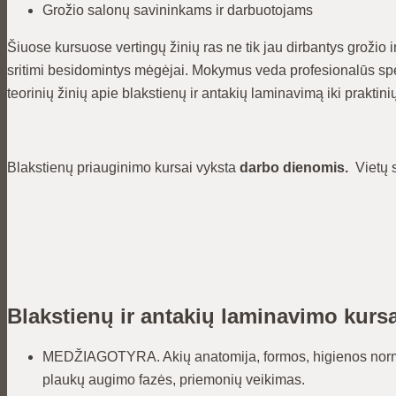
Grožio salonų savininkams ir darbuotojams
Šiuose kursuose vertingų žinių ras ne tik jau dirbantys grožio ind
sritimi besidomintys mėgėjai. Mokymus veda profesionalūs spec
teorinių žinių apie blakstienų ir antakių laminavimą iki praktini
Blakstienų priauginimo kursai vyksta
darbo dienomis.
Vietų s
Blakstienų ir antakių laminavimo kurs
MEDŽIAGOTYRA. Akių anatomija, formos, higienos normos
plaukų augimo fazės, priemonių veikimas.