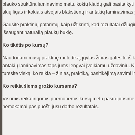
plauko struktūra laminavimo metu, kokių klaidų gali pasitaikyti ir
akių ligas ir kokiais atvejais blakstienų ir antakių laminavimas
Gausite praktinių patarimų, kaip užtikrinti, kad rezultatai džiugi
išsaugant natūralią plaukų būklę.
Ko tikėtis po kursų?
Naudodami mūsų praktinę metodiką, įgytas žinias galėsite iš kar
antakių laminavimas taps jums lengvai įveikiamu uždaviniu. Kur
turėsite viską, ko reikia – žinias, praktiką, pasitikėjimą savimi ir
Ko reikia šiems grožio kursams?
Visomis reikalingomis priemonėmis kursų metu pasirūpinsime me
nemokamai pasipuošti jūsų darbo rezultatais.