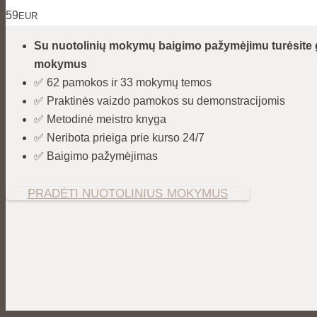
59
EUR
Su nuotolinių mokymų baigimo pažymėjimu turėsite g
mokymus
✅ 62 pamokos ir 33 mokymų temos
✅ Praktinės vaizdo pamokos su demonstracijomis
✅ Metodinė meistro knyga
✅ Neribota prieiga prie kurso 24/7
✅ Baigimo pažymėjimas
PRADĖTI NUOTOLINIUS MOKYMUS