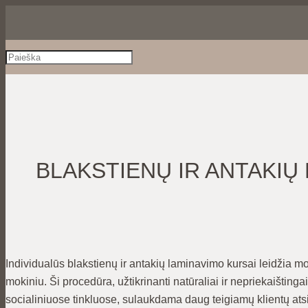
BLAKSTIENŲ IR ANTAKIŲ
Individualūs blakstienų ir antakių laminavimo kursai leidžia mo
mokiniu. Ši procedūra, užtikrinanti natūraliai ir nepriekaištinga
socialiniuose tinkluose, sulaukdama daug teigiamų klientų atsi